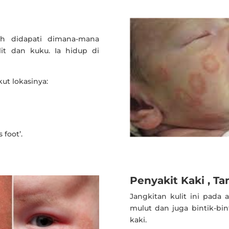
eh didapati dimana-mana
lit dan kuku. Ia hidup di
kut lokasinya:
 foot’.
Penyakit Kaki , T
Jangkitan kulit ini pada
mulut dan juga bintik-bi
kaki.