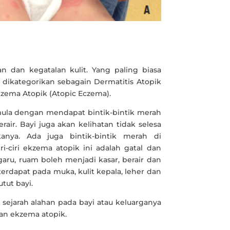
 dan kegatalan kulit. Yang paling biasa
 dikategorikan sebagain Dermatitis Atopik
kzema Atopik (Atopic Eczema).
rmula dengan mendapat bintik-bintik merah
rair. Bayi juga akan kelihatan tidak selesa
nya. Ada juga bintik-bintik merah di
ri-ciri ekzema atopik ini adalah gatal dan
igaru, ruam boleh menjadi kasar, berair dan
erdapat pada muka, kulit kepala, leher dan
tut bayi.
da sejarah alahan pada bayi atau keluarganya
an ekzema atopik.