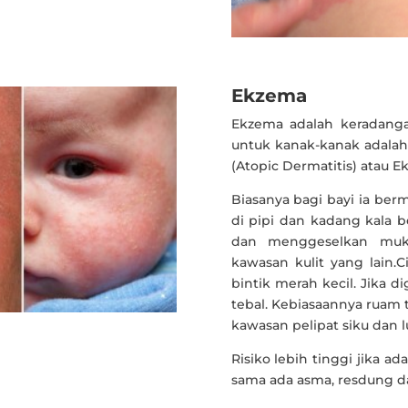
Ekzema
Ekzema adalah keradangan
untuk kanak-kanak adalah
(Atopic Dermatitis) atau E
Biasanya bagi bayi ia be
di pipi dan kadang kala be
dan menggeselkan muka
kawasan kulit yang lain.Ci
bintik merah kecil. Jika d
tebal. Kebiasaannya ruam t
kawasan pelipat siku dan lu
Risiko lebih tinggi jika a
sama ada asma, resdung d